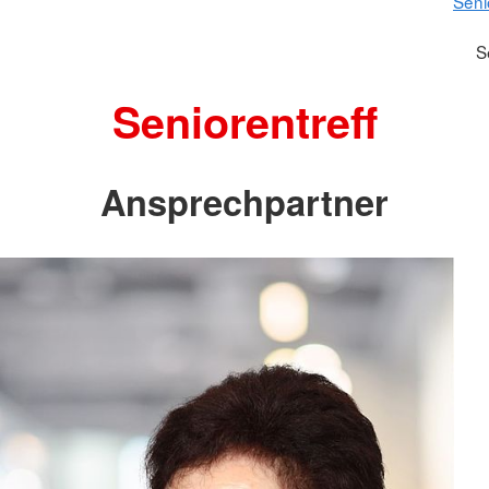
Seni
S
Seniorentreff
Ansprechpartner