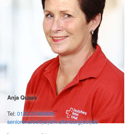
Anja Quaas
Tel:
0152 27460695
seniorenarbeit(at)drk-altenburg(dot)de