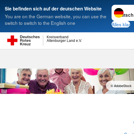
Sprache w
Sie befinden sich auf der deutschen Website
You are on the German website, you can use the
Suche
switch to switch to the English one
Alles klar
Kreisverband
Altenburger Land e.V.
Seniorentreff
© AdobeStock