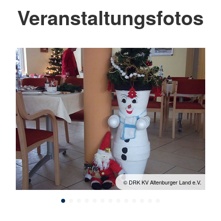
Veranstaltungsfotos
 e.V.
© DRK KV Altenburger Land e.V.