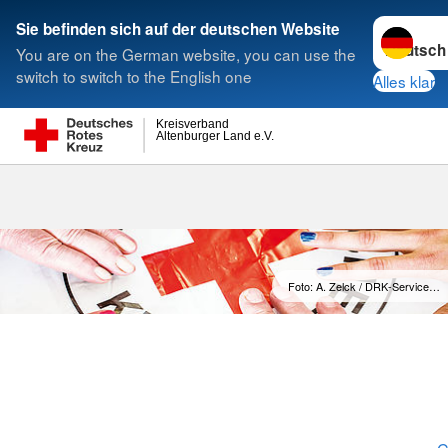
Sprache w
Sie befinden sich auf der deutschen Website
You are on the German website, you can use the
Suche
switch to switch to the English one
Alles klar
Kreisverband
Altenburger Land e.V.
Fördermitglie
Foto: A. Zelck / DRK-Service…