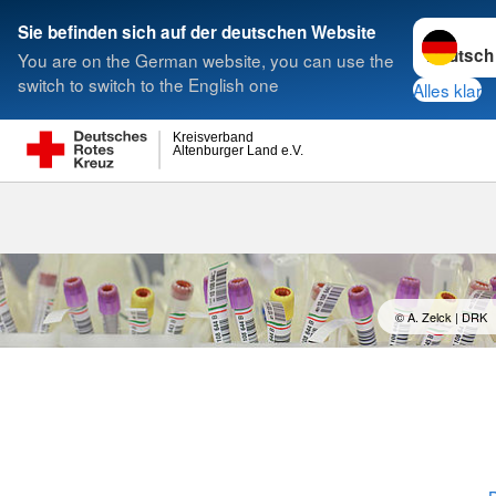
Sprache w
Sie befinden sich auf der deutschen Website
You are on the German website, you can use the
Suche
switch to switch to the English one
Alles klar
Kreisverband
Altenburger Land e.V.
Blut spenden
© A. Zelck | DRK